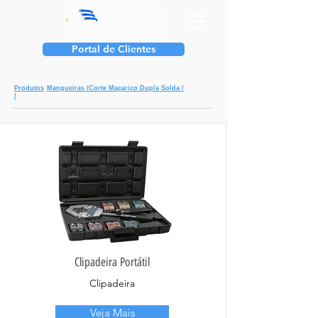
Portal de Clientes
Produtos
Mangueiras /
Corte Maçarico Dupla Solda /
/
Clipadeira Portátil
Clipadeira
Veja Mais