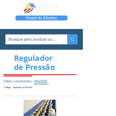
Portal de Clientes
Regulador
de Pressão
Produtos >
Lança de Oxigênio >
REGULADOR
DE PRESSÃO >
Codigo:
Regulador de Pressão