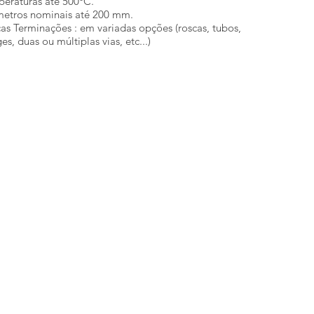
eraturas até 500°C.
etros nominais até 200 mm.
as Terminações : em variadas opções (roscas, tubos,
ges, duas ou múltiplas vias, etc...)