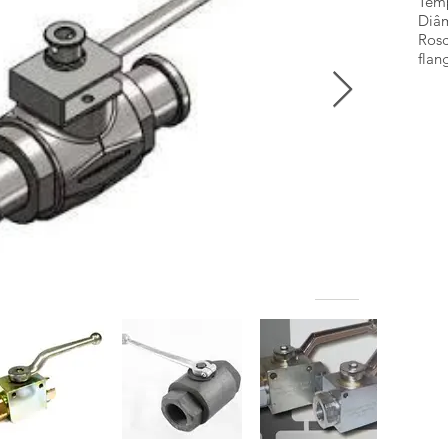
Temp
Diâm
Rosc
flan