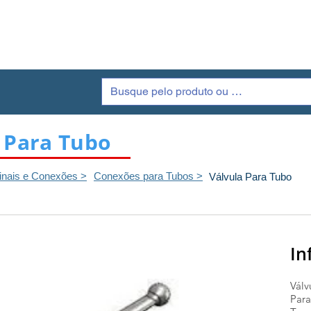
Galeria
Produtos
Quem Somos
C
 Para Tubo
inais e Conexões >
Conexões para Tubos >
Válvula Para Tubo
In
Válv
Para