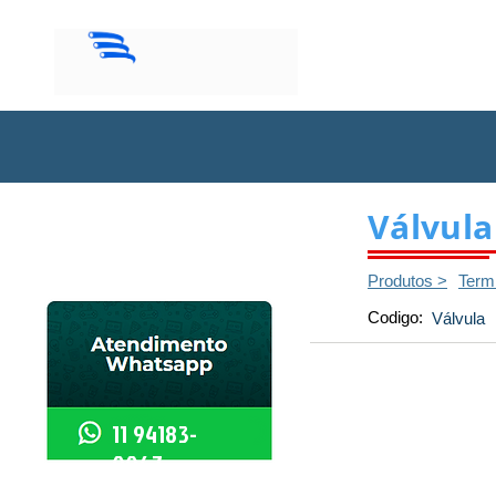
Início
Válvula
Produtos >
Term
Codigo:
Válvula
11 94183-
0067