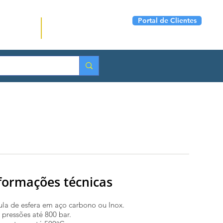
Portal de Clientes
(11) 2774-9699
ontato
Seg a Sex das 07:00 ás
17:00
formações técnicas
ula de esfera em aço carbono ou Inox.
 pressões até 800 bar.