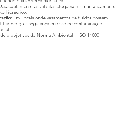
ilitando o fluxo/força hidráulica.
esacoplamento as válvulas bloqueiam simuntaneamente
uxo hidráulico.
cação:
Em Locais onde vazamentos de fluidos possam
tituir perigo à segurança ou risco de contaminação
ental.
de o objetivos da Norma Ambiental - ISO 14000.