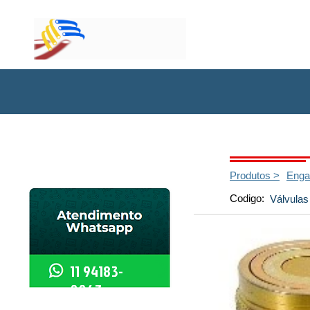
Início
Produtos >
Enga
Codigo:
Válvulas
11 94183-
0067