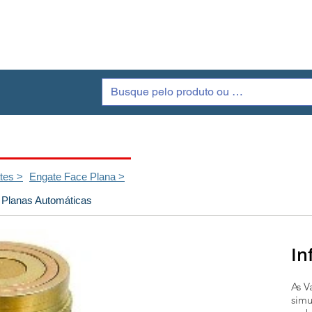
Galeria
Produtos
Quem Somos
C
tes >
Engate Face Plana >
 Planas Automáticas
In
As V
simu