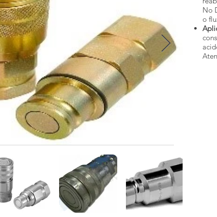
reab
No D
o fl
Apli
cons
acid
Aten