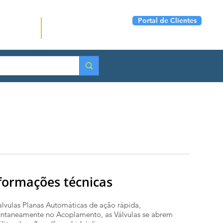
Portal de Clientes
(11) 2774-9699
ontato
Seg a Sex das 07:00 ás
17:00
formações técnicas
alvulas Planas Automáticas de ação rápida,
ntaneamente no Acoplamento, as Válvulas se abrem