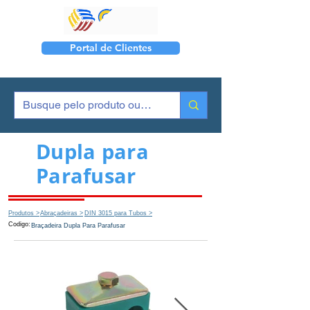
Portal de Clientes
Dupla para
Parafusar
Produtos >
Abraçadeiras >
DIN 3015 para Tubos >
Codigo:
Braçadeira Dupla Para Parafusar