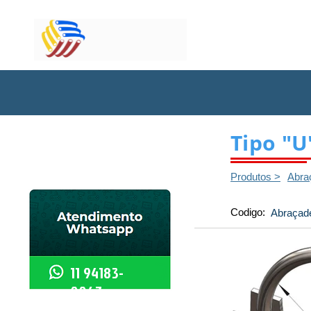
Início
Tipo "U
Produtos >
Abra
Codigo:
Abraçade
11 94183-
0067