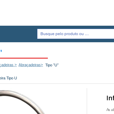
Galeria
Produtos
Quem Somos
C
"
çadeiras >
Abraçadeiras>
Tipo "U"
ira Tipo U
In
As a