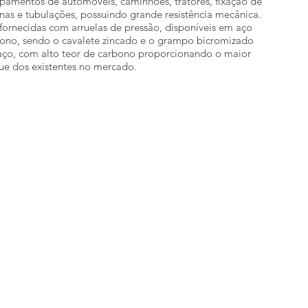
pamentos de automóveis, caminhões, tratores, fixação de
nas e tubulações, possuindo grande resistência mecânica.
fornecidas com arruelas de pressão, disponíveis em aço
ono, sendo o cavalete zincado e o grampo bicromizado
ço, com alto teor de carbono proporcionando o maior
ue dos existentes no mercado.