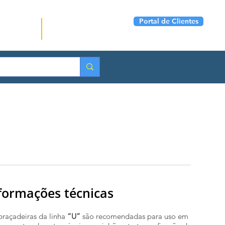
Portal de Clientes
(11) 2774-9699
ontato
Seg a Sex das 07:00 ás
17:00
formações técnicas
braçadeiras da linha
“U”
são recomendadas para uso em