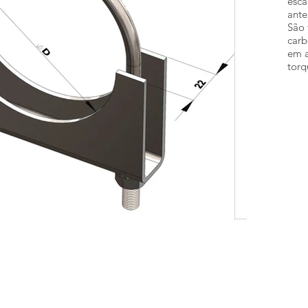
esca
ante
São 
carb
em a
torq